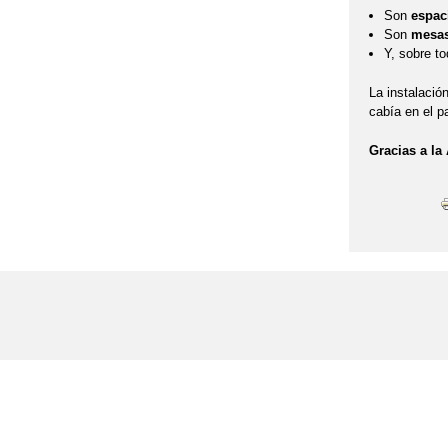
Son
espac
Son
mesas 
Y, sobre t
La instalació
cabía en el p
Gracias a la