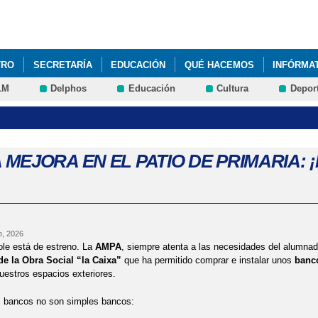
Pasar al
contenido
principal
TRO
SECRETARÍA
EDUCACIÓN
QUÉ HACEMOS
INFÓRMA
LM
Delphos
Educación
Cultura
Depor
EN EL PATIO DE PRIMARIA: ¡BANCOS INCLUSIVOS GRACIAS AL AMP
ATRA
 MEJORA EN EL PATIO DE PRIMARIA:
o, 2026
cole está de estreno. La
AMPA
, siempre atenta a las necesidades del alumna
e la Obra Social “la Caixa”
que ha permitido comprar e instalar unos
banc
uestros espacios exteriores.
 bancos no son simples bancos: