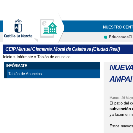
NUESTRO CEN
EducamosC
NUEVA MEJORA 
CEIP Manuel Clemente, Moral de Calatrava (Ciudad Real)
LUCÍA MI PEDI
Inicio
»
Infórmate
»
Tablón de anuncios
Se encuentra usted aquí
NUEVA
INFÓRMATE
Tablón de Anuncios
AMPA!
Martes, 26 May
El patio del 
subvención d
ya lucen en n
Estos nuevos