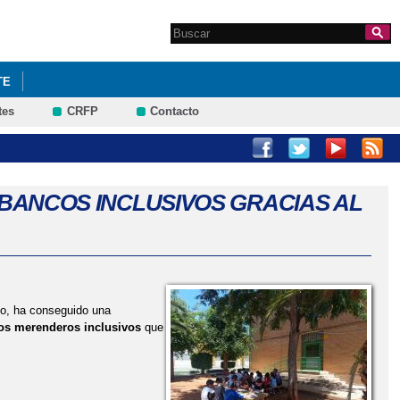
Search this site
Formulario de
búsqueda
TE
tes
CRFP
Contacto
A!
VIII TORNEO BADMINTON INTERCENTROS MORAL DE CVA
 ¡BANCOS INCLUSIVOS GRACIAS AL
do, ha conseguido una
os merenderos inclusivos
que