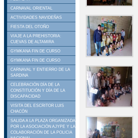
CARNAVAL ORIENTAL
ACTIVIDADES NAVIDEÑAS
FIESTA DEL OTOÑO
VIAJE A LA PREHISTORIA:
CUEVAS DE ALTAMIRA
GYMKANA FIN DE CURSO
GYMKANA FIN DE CURSO
CARNAVAL Y ENTIERRO DE LA
SARDINA
CELEBRACIÓN DÍA DE LA
CONSTITUCIÓN Y DÍA DE LA
DISCAPACIDAD
VISITA DEL ESCRITOR LUIS
CHACÓN
SALIDA A LA PLAZA ORGANIZADA
POR LA ASOCIACIÓN AJYPE Y LA
COLABORACIÓN DE LA POLICIA