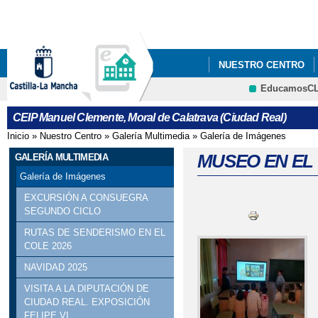
Pa
co
pri
NUESTRO CENTRO
EducamosC
NUEVA MEJORA EN EL
CRFP
CEIP Manuel Clemente, Moral de Calatrava (Ciudad Real)
VIII TORNEO BADMI
Inicio
»
Nuestro Centro
»
Galería Multimedia
»
Galería de Imágenes
Se encuentra usted aquí
MUSEO EN EL CO
GALERÍA MULTIMEDIA
Galería de Imágenes
EXCURSIÓN A CONSUEGRA
SEGUNDO CICLO
RUTAS DE SENDERISMO EN EL
COLE 2026
NAVIDAD 2025
VISITA A LA DIPUTACIÓN DE
CIUDAD REAL. EXPOSICIÓN
FELIPE VI