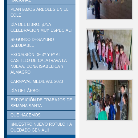
NACIONAL
PLANTAMOS ÁRBOLES EN EL
COLE
DÍA DEL LIBRO: ¡UNA
CELEBRACIÓN MUY ESPECIAL!
SEGUNDO DESAYUNO
SALUDABLE
EXCURSIÓN DE 4º Y 6º AL
CASTILLO DE CALATRAVA LA
NUEVA, DOÑA ISABELICA Y
ALMAGRO
CARNAVAL MEDIEVAL 2023
DÍA DEL ÁRBOL
EXPOSICIÓN DE TRABAJOS DE
SEMANA SANTA
QUÉ HACEMOS
¡¡NUESTRO NUEVO RÓTULO HA
QUEDADO GENIAL!!