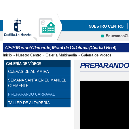
Pa
co
pri
NUESTRO CENTRO
EducamosC
NUEVA MEJORA EN EL
CRFP
CEIP Manuel Clemente, Moral de Calatrava (Ciudad Real)
VIII TORNEO BADMI
Inicio
»
Nuestro Centro
»
Galería Multimedia
»
Galería de Vídeos
Se encuentra usted aquí
PREPARANDO
GALERÍA DE VÍDEOS
CUEVAS DE ALTAMIRA
SEMANA SANTA EN EL MANUEL
CLEMENTE
PREPARANDO CARNAVAL
TALLER DE ALFARERÍA