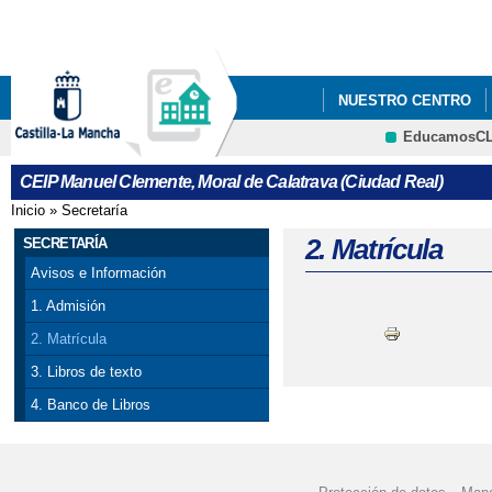
Pa
co
pri
NUESTRO CENTRO
EducamosC
NUEVA MEJORA EN EL
CRFP
CEIP Manuel Clemente, Moral de Calatrava (Ciudad Real)
VIII TORNEO BADMI
Inicio
»
Secretaría
Se encuentra usted aquí
2. Matrícula
SECRETARÍA
Avisos e Información
1. Admisión
2. Matrícula
3. Libros de texto
4. Banco de Libros