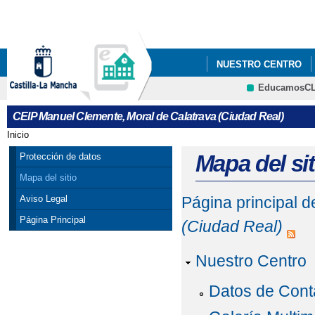
Pa
co
pri
NUESTRO CENTRO
EducamosC
NUEVA MEJORA EN EL
CRFP
CEIP Manuel Clemente, Moral de Calatrava (Ciudad Real)
VIII TORNEO BADMI
Inicio
Se encuentra usted aquí
Mapa del sit
Protección de datos
Mapa del sitio
Aviso Legal
Página principal 
Página Principal
(Ciudad Real)
Nuestro Centro
Datos de Cont