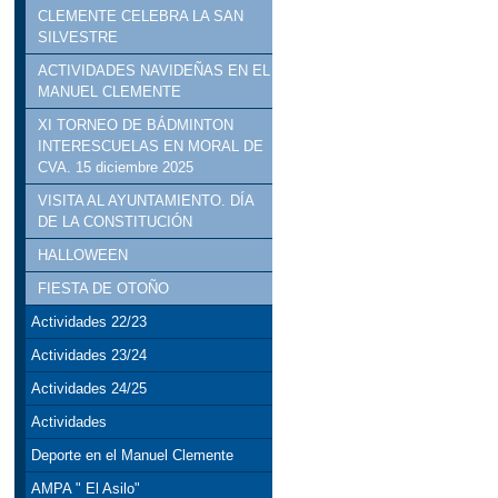
CLEMENTE CELEBRA LA SAN
SILVESTRE
ACTIVIDADES NAVIDEÑAS EN EL
MANUEL CLEMENTE
XI TORNEO DE BÁDMINTON
INTERESCUELAS EN MORAL DE
CVA. 15 diciembre 2025
VISITA AL AYUNTAMIENTO. DÍA
DE LA CONSTITUCIÓN
HALLOWEEN
FIESTA DE OTOÑO
Actividades 22/23
Actividades 23/24
Actividades 24/25
Actividades
Deporte en el Manuel Clemente
AMPA " El Asilo"