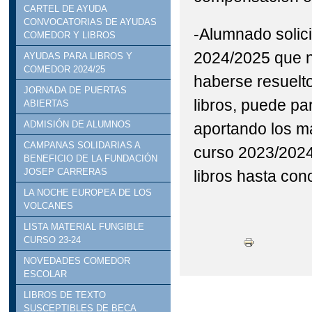
CARTEL DE AYUDA
CONVOCATORIAS DE AYUDAS
-Alumnado solici
COMEDOR Y LIBROS
2024/2025 que n
AYUDAS PARA LIBROS Y
COMEDOR 2024/25
haberse resuelto
JORNADA DE PUERTAS
libros, puede par
ABIERTAS
ADMISIÓN DE ALUMNOS
aportando los ma
CAMPANAS SOLIDARIAS A
curso 2023/2024
BENEFICIO DE LA FUNDACIÓN
JOSEP CARRERAS
libros hasta con
LA NOCHE EUROPEA DE LOS
VOLCANES
LISTA MATERIAL FUNGIBLE
CURSO 23-24
NOVEDADES COMEDOR
ESCOLAR
LIBROS DE TEXTO
SUSCEPTIBLES DE BECA