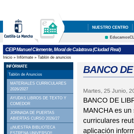
Pa
co
pri
NUESTRO CENTRO
EducamosC
NUEVA MEJORA EN EL
CRFP
CEIP Manuel Clemente, Moral de Calatrava (Ciudad Real)
VIII TORNEO BADMI
Inicio
»
Infórmate
»
Tablón de anuncios
Se encuentra usted aquí
INFÓRMATE
BANCO DE
Tablón de Anuncios
MATERIALES CURRICULARES
2026/2027
Martes, 25 Junio, 2
AYUDAS LIBROS DE TEXTO Y
BANCO DE LIB
COMEDOR
MANCHA es un si
JORNADA DE PUERTAS
ABIERTAS CURSO 2026/27
curriculares reu
¡¡NUESTRA BIBLIOTECA
aplicación info
ESTRENA UNIVERSO!!