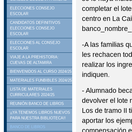
completar el lot
ELECCIONES CONSEJO
ESCOLAR
centro en La Cai
CANDIDATOS DEFINITIVOS
banco_nombre_a
ELECCIONES CONSEJO
ESCOLAR
ELECCIONES AL CONSEJO
-A las familias q
ESCOLAR
les rechacen tod
VIAJE A LA PREHISTORIA:
CUEVAS DE ALTAMIRA
realizar los ing
BIENVENIDOS AL CURSO 2024/25
indiquen.
MATERIALES FUNBIBLES 2024/25
- Alumnado beca
LISTA DE MATERIALES
CURRICULARES 2024/25
devolver el lote
REUNIÓN BANCO DE LIBROS
Los de tramo II 
¡¡YA TENEMOS LIBROS NUEVOS
PARA NUESTRA BIBLIOTECA!!
aportar los ejem
BANCO DE LIBROS
compensación ec