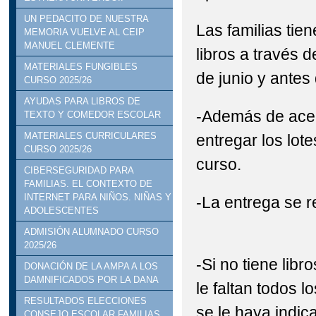
UN PEDACITO DE NUESTRA
Las familias tie
MEMORIA VUELVE AL CEIP
MANUEL CLEMENTE
libros a través
MATERIALES FUNGIBLES
de junio y antes 
CURSO 2025/26
AYUDAS PARA LIBROS DE
-Además de acept
TEXTO Y COMEDOR ESCOLAR
MATERIALES CURRICULARES
entregar los lote
CURSO 2025/26
curso.
CIBERSEGURIDAD PARA
FAMILIAS. EL CONTEXTO DE
INTERNET PARA NIÑOS. NIÑAS Y
-La entrega se r
ADOLESCENTES
ADMISIÓN ALUMNADO CURSO
2025/26
-Si no tiene libro
DONACIÓN DE LA AMPA A LOS
DAMNIFICADOS POR LA DANA
le faltan todos l
RESULTADOS ELECCIONES
se le haya indica
CONSEJO ESCOLAR FAMILIAS