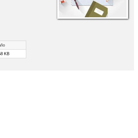
año
58 KB