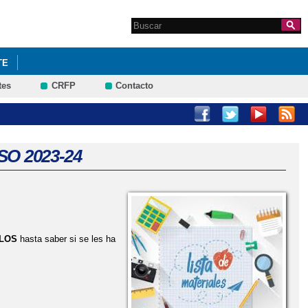
Search this site
Formulario de
búsqueda
TE
tes
CRFP
Contacto
A!
VIII TORNEO BADMINTON INTERCENTROS MORAL DE CVA
O 2023-24
LOS
hasta saber si se les ha