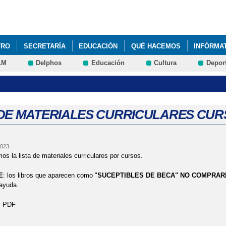
Pasar al
contenido
principal
TRO
SECRETARÍA
EDUCACIÓN
QUÉ HACEMOS
INFÓRMA
LM
Delphos
Educación
Cultura
Depor
EN EL PATIO DE PRIMARIA: ¡BANCOS INCLUSIVOS GRACIAS AL AMP
ATRA
 DE MATERIALES CURRICULARES CURS
2023
os la lista de materiales curriculares por cursos.
E
: los libros que aparecen como "
SUCEPTIBLES DE BECA" NO COMPRAR
ayuda.
l PDF