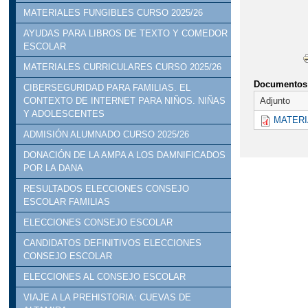
MATERIALES FUNGIBLES CURSO 2025/26
AYUDAS PARA LIBROS DE TEXTO Y COMEDOR
ESCOLAR
MATERIALES CURRICULARES CURSO 2025/26
Documentos 
CIBERSEGURIDAD PARA FAMILIAS. EL
Adjunto
CONTEXTO DE INTERNET PARA NIÑOS. NIÑAS
Y ADOLESCENTES
MATERI
ADMISIÓN ALUMNADO CURSO 2025/26
DONACIÓN DE LA AMPA A LOS DAMNIFICADOS
POR LA DANA
RESULTADOS ELECCIONES CONSEJO
ESCOLAR FAMILIAS
ELECCIONES CONSEJO ESCOLAR
CANDIDATOS DEFINITIVOS ELECCIONES
CONSEJO ESCOLAR
ELECCIONES AL CONSEJO ESCOLAR
VIAJE A LA PREHISTORIA: CUEVAS DE