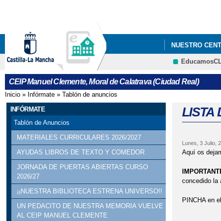
NUESTRO CEN
EducamosC
NUEVA MEJORA 
CEIP Manuel Clemente, Moral de Calatrava (Ciudad Real)
LUCÍA MI PEDI
Inicio
»
Infórmate
»
Tablón de anuncios
Se encuentra usted aquí
LISTA
INFÓRMATE
Tablón de Anuncios
MATERIALES CURRICULARES 2026/2027
Lunes, 3 Julio, 
Aquí os dejam
AYUDAS LIBROS DE TEXTO Y COMEDOR
JORNADA DE PUERTAS ABIERTAS CURSO
IMPORTANT
2026/27
concedido la 
¡¡NUESTRA BIBLIOTECA ESTRENA UNIVERSO!!
PINCHA en e
UN PEDACITO DE NUESTRA MEMORIA VUELVE
AL CEIP MANUEL CLEMENTE