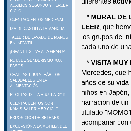
diferentes
activ
AUXILIOS SEGUNDO Y TERCER
CICLO
*
MURAL DE 
CUENTACUENTOS MEDIEVAL
LEER
, que hemo
DÍA DE CASTILLA LA MANCHA
los grupos de In
TALLER DE LAVADO DE MANOS
EN INFANTIL
cada uno de una
¡INFANTIL SE VA A LA GRANJA!
RUTA DE SENDERISMO 7000
*
VISITA MUY
PASOS
Mercedes, que 
CHARLAS FRUTA: HÁBITOS
SALUDABLES EN LA
años de su vida
ALIMENTACIÓN
niños en Japón, 
RECETAS DE LA ABUELA. 3º B
narración de un
CUENTACUENTOS CON
KAMISIBAI PRIMER CICLO
titulado "MOMO
EXPOSICIÓN DE BELENES
acompañar con 
EXCURSIÓN A LA MOTILLA DEL