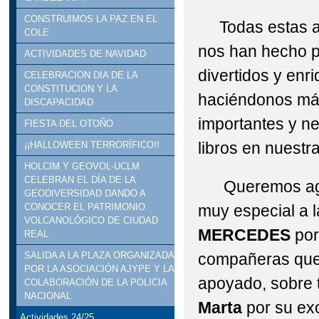
CONSTRUIMOS LA PAZ EN EL
Todas estas ac
COLE
nos han hecho p
ACTIVIDADES DE NAVIDAD
divertidos y enr
CELEBRACION DIA DE LA
CONSTITUCION Y LA
haciéndonos más
DISCAPACIDAD
importantes y n
FIESTA DEL OTOÑO
libros en nuestra
¡¡HALLOWEEN TERRORÍFICO!!
HOLCIM Y GEOVOL-UCLM
CELEBRAN EL DÍA DE LA
Queremos agr
GEODIVERSIDAD DANDO A
muy especial a 
CONOCER EL PATRIMONIO
VOLCANOLÓGICO DE CIUDAD
MERCEDES
por
REAL
compañeras que
SALIDA A LA PLAZA ORGANIZADA
POR LA ASOCIACIÓN AJYPE Y LA
apoyado, sobre
COLABORACIÓN DE LA POLICIA
NACIONAL
Marta
por su exc
Actividades 24/25