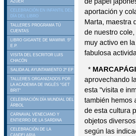
de papel japonés
AZUER
aportación y col
CELEBRACIÓN EN INFANTIL DEL
DÍA DEL LIBRO
Marta, maestra 
TALLERES PROGRAMA TÚ
de nuestro cole,
CUENTAS
LIBRO GIGANTE DE MAWIWI. 5º
muy activo en la
E.P.
fabulosa activid
VISITA DEL ESCRITOR LUIS
CHACÓN
*
MARCAPÁGI
SALIDA AL AYUNTAMIENTO 2º EP
aprovechando la
TALLERES ORGANIZADOS POR
LA ACADEMIA DE INGLÉS "GET
esta "visita e i
BRIT"
también hemos a
CELEBRACIÓN DÍA MUNDIAL DEL
ÁRBOL
de esta cultura 
CARNAVAL VENECIANO Y
objetos diversos
ENTIERRO DE LA SARDINA
CELEBRACIÓN DE LA
según las indica
CANDELARIA