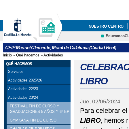
Pa
co
pri
NUESTRO CENTRO
EducamosC
NUEVA MEJORA EN EL
CRFP
CEIP Manuel Clemente, Moral de Calatrava (Ciudad Real)
VIII TORNEO BADMI
Inicio
»
Qué hacemos
»
Actividades
Se encuentra usted aquí
QUÉ HACEMOS
CELEBRACI
Servicios
LIBRO
Actividades 2025/26
Actividades 22/23
Actividades 23/24
Jue, 02/05/2024
FESTIVAL FIN DE CURSO Y
Para celebrar el
GRADUACIONES 5 AÑOS Y 6º EP
LIBRO
, hemos r
GYMKANA FIN DE CURSO
CHARLAS DE PRIMEROS